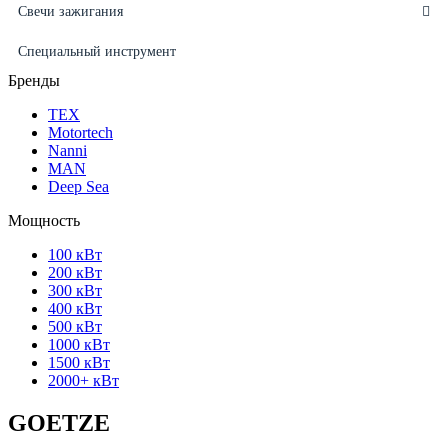
Свечи зажигания
Специальный инструмент
Бренды
ТЕХ
Motortech
Nanni
MAN
Deep Sea
Мощность
100 кВт
200 кВт
300 кВт
400 кВт
500 кВт
1000 кВт
1500 кВт
2000+ кВт
GOETZE