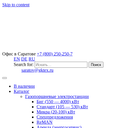
Skip to content
Офис в Саратове
+7 (800) 250-250-7
EN
DE
RU
Search for:
saratov@gktex.ru
В наличии
Каталог
Газопоршневые электростанции
Биг (550 — 4000) кВт
Стандарт (105 — 530) кВт
Микра (20-100) кВт
Спецпредложения
ReMAN
Аренда (энергосервис)