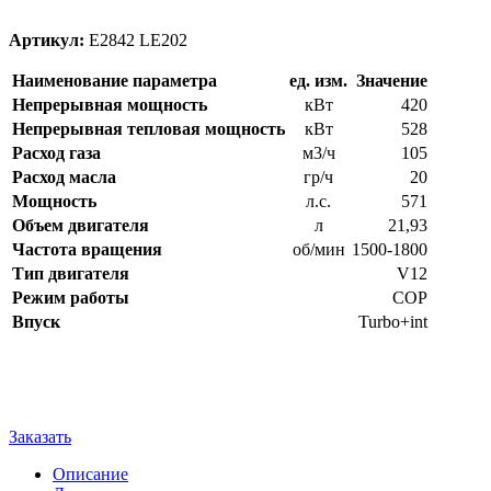
Артикул:
E2842 LE202
Наименование параметра
ед. изм.
Значение
Непрерывная мощность
кВт
420
Непрерывная тепловая мощность
кВт
528
Расход газа
м3/ч
105
Расход масла
гр/ч
20
Мощность
л.с.
571
Объем двигателя
л
21,93
Частота вращения
об/мин
1500-1800
Тип двигателя
V12
Режим работы
COP
Впуск
Turbo+int
Заказать
Описание